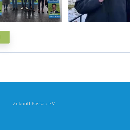
N
Zukunft Passau e.V.