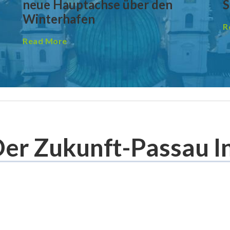
neue Hauptachse über den
S
Winterhafen
R
Read More
Der Zukunft-Passau 