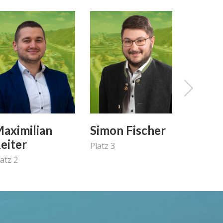
aximilian
Simon Fischer
Kathar
eiter
Fische
Platz 3
latz 2
Platz 4