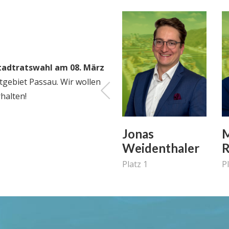
tadtratswahl am 08. März
gebiet Passau. Wir wollen
halten!
Magdalena
Jonas
M
Kofler
Weidenthaler
R
Platz 6
Platz 1
P